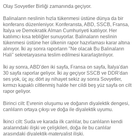
O
lay Sovyetler Birliği zamanında geçiyor.
Balinaların neslinin hızla tükenmesi üstüne dünya da bir
konferans düzenleniyor. Konferansta, ABD, SSCB, Fransa,
İtalya ve Demokratik Alman Cumhuriyeti katılıyor. Her
katılımcı kısa tebliğler sunuyorlar. Balinaların neslinin
tükenmesi üstüne her ülkenin rapor hazırlaması karar altına
alınıyor. İki ay sonra raporların "Ne olacak Bu Balinaların
Hali" sekretaryasına teslim edilmesi kararlaştırılıyor.
İki ay sonra, ABD'den iki sayfa, Fransa on sayfa, İtalya'dan
30 sayfa raporlar geliyor. İki ay geçiyor SSCB ve DDR'dan
ses yok, üç ay, dört ay nihayet sekiz ay sonra Sovyetler,
kırmızı kapaklı ciltlenmiş halde her cildi beş yüz sayfa on cilt
rapor geliyor.
Birinci cilt: Evrenin oluşumu ve doğanın diyalektik dengesi,
canlıların ortaya çıkışı ve doğa ile diyalektik uyumu.
İkinci cilt: Suda ve karada ilk canlılar, bu canlıların kendi
aralarındaki ilişki ve çelişkileri, doğa ile bu canlılar
arasındaki diyalektik-materyalist ilişki.