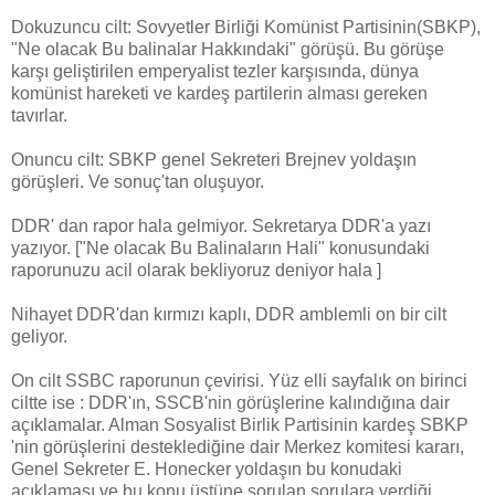
Dokuzuncu cilt: Sovyetler Birliği Komünist Partisinin(SBKP),
"Ne olacak Bu balinalar Hakkındaki" görüşü. Bu görüşe
karşı geliştirilen emperyalist tezler karşısında, dünya
komünist hareketi ve kardeş partilerin alması gereken
tavırlar.
Onuncu cilt: SBKP genel Sekreteri Brejnev yoldaşın
görüşleri. Ve sonuç'tan oluşuyor.
DDR' dan rapor hala gelmiyor. Sekretarya DDR'a yazı
yazıyor. ["Ne olacak Bu Balinaların Hali" konusundaki
raporunuzu acil olarak bekliyoruz deniyor hala ]
Nihayet DDR'dan kırmızı kaplı, DDR amblemli on bir cilt
geliyor.
On cilt SSBC raporunun çevirisi. Yüz elli sayfalık on birinci
ciltte ise : DDR'ın, SSCB'nin görüşlerine kalındığına dair
açıklamalar. Alman Sosyalist Birlik Partisinin kardeş SBKP
'nin görüşlerini desteklediğine dair Merkez komitesi kararı,
Genel Sekreter E. Honecker yoldaşın bu konudaki
açıklaması ve bu konu üstüne sorulan sorulara verdiği